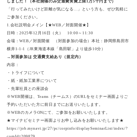
しました！（本社開催のみ交通費実費上限1万5千円まで）
「行ってみたいけど距離が気になる…」という方も、ぜひ気軽に
ご参加ください。
1.会社説明会メイン【★WEB／対面開催★】
日時：2025年12月16日（火） 10:00～11:30
会場：WEB／対面開催 （対面参加の場合）本社：静岡県島田市
横井1-1-1（JR東海道本線「島田駅」より徒歩10分）
→対面参加は 交通費支給あり（規定内）
内容：
・トライフについて
・紙・紙加工業界について
・先輩社員との座談会
※WEB開催は、Teams（チームス）のURLをセミナー画面よりご
予約いただいた方に前日までにお送りいたします。
※WEBのカメラONにて、ご参加をお願いいたします。
★マイナビセミナー画面よりお申し込みをお願いいたします★
https://job.mynavi.jp/27/pc/corpinfo/displaySeminarList/index/?
corpId=209879