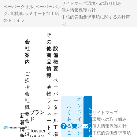
サイトマップ
環境への取り組み
ペーパータオル､ペーパーバッ
個人情報保護方針
グ､食材紙､ラミネート加工紙
中核的労働要求事項に関する方針声
のトライフ
明
そ
会
の
社
他
設
案
商
備
内
品
概
情
要
ご
報
挨
ペ
拶
薄
ー
会
物
パ
オ
社
ラ
ー
よ
ン
概
ミ
タ
お
ブラン
く
ラ
サイトマップ
要
ネ
オ
新
問
ド
あ
イ
環境への取り組み
会
ー
ル
着
い
る
ン
個人情報保護方針
社
ト
工
情
合
Towper
ご
シ
中核的労働要求事項
沿
ペ
場
報
わ