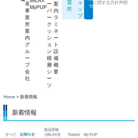
MILAX
質
ョ
に関する方針声明
革
ー
案
せ
MyPUP
問
ッ
事
パ
内
プ
業
ー
ラ
所
ク
ミ
案
ッ
ネ
内
シ
ー
グ
ョ
ト
ル
ン
設
ー
積
備
プ
層
概
会
シ
要
社
ー
ツ
Home
> 新着情報
新着情報
製品情報
お知らせ
すべて
（MILAX含
Towper
My PUP